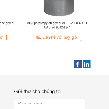
PG600 10PO
Allyl polypropylene glycol APPG460 7PO CAS
Allyl pol
số 9042-19-7
 giờ
Liên hệ với bây giờ
Gửi thư cho chúng tôi