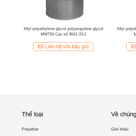
PG2500 42PO
Allyl polypropylene glycol APPG1100 18PO
Allyl 
CAS số 9042-19-7
 giờ
Liên hệ với bây giờ
Thể loại
Về chúng
Polyether
Giới thiệu