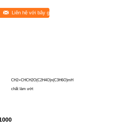
Liên hệ với bây giờ
CH2=CHCH2O(C2H4O)n(C3H6O)mH
chất làm ướt
1000