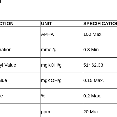
H
CTION
UNIT
SPECIFICATIO
APHA
100 Max.
ration
mmol/g
0.8 Min.
yl Value
mgKOH/g
51~62.33
alue
mgKOH/g
0.15 Max.
re
%
0.2 Max.
ppm
20 Max.