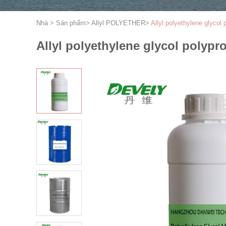
Nhà
>
Sản phẩm
>
Allyl POLYETHER
>
Allyl polyethylene glyco
Allyl polyethylene glycol polyp