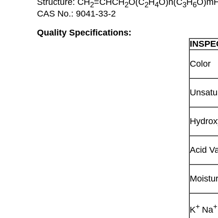
Structure: CH
=CHCH
O(C
H
O)n(C
H
O)m
2
2
2
4
3
6
CAS No.: 9041-33-2
Quality Specifications:
INSPE
Color
Unsatu
Hydrox
Acid V
Moistu
+
+
K
Na