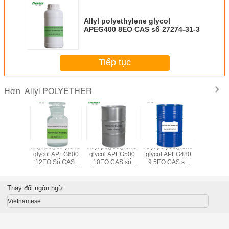
Allyl polyethylene glycol
APEG400 8EO CAS số 27274-31-3
Tiếp tục
Allyl POLYETHER
Hơn
yethylene
Allyl polyethylene
Allyl polyethylene
Allyl polyethylene
Ally
APEG850
glycol APEG600
glycol APEG500
glycol APEG480
polyprop
ố CAS.
12EO Số CAS.
10EO CAS số
9.5EO CAS số
glycol A
-31-3
27274-31-3
27274-31-3
27274-31-3
7PO CA
9042-
Thay đổi ngôn ngữ
Vietnamese