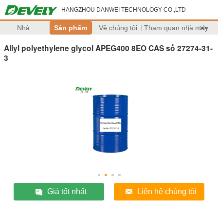
HANGZHOU DANWEI TECHNOLOGY CO.,LTD
Nhà
Sản phẩm
Về chúng tôi
Tham quan nhà máy
>>
Allyl polyethylene glycol APEG400 8EO CAS số 27274-31-
3
Giá tốt nhất
Liên hệ chúng tôi