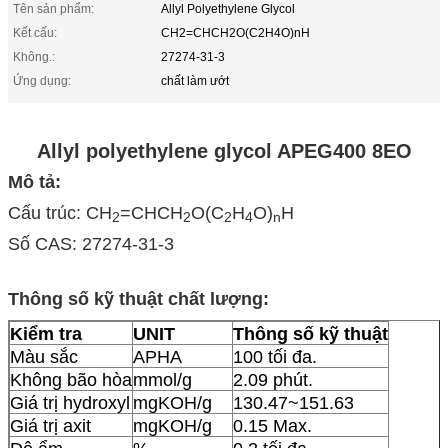
Tên sản phẩm:
Allyl Polyethylene Glycol
Kết cấu:
CH2=CHCH2O(C2H4O)nH
Không.:
27274-31-3
Ứng dụng:
chất làm ướt
Allyl polyethylene glycol APEG400 8EO
Mô tả:
Cấu trúc: CH
=CHCH
O(C
H
O)
H
2
2
2
4
n
Số CAS: 27274-31-3
Thông số kỹ thuật chất lượng:
Kiểm tra
UNIT
Thông số kỹ thuật
Màu sắc
APHA
100 tối đa.
Không bão hòa
mmol/g
2.09 phút.
Giá trị hydroxyl
mgKOH/g
130.47~151.63
Giá trị axit
mgKOH/g
0.15 Max.