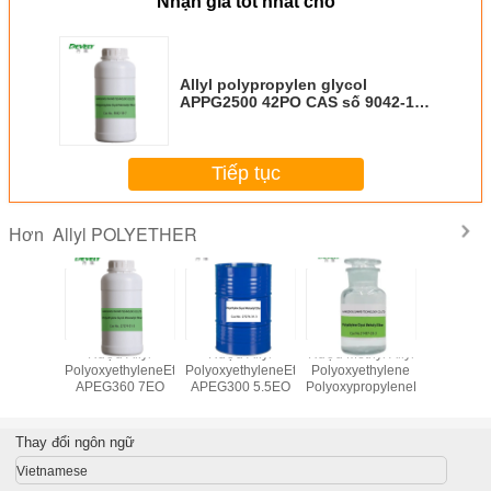
Nhận giá tốt nhất cho
Allyl polypropylen glycol
APPG2500 42PO CAS số 9042-19-
7
Tiếp tục
Allyl POLYETHER
Hơn
Allyl
Rượu Allyl
Rượu Allyl
Rượu Methyl Allyl
Rượu A
thyleneEther
PolyoxyethyleneEther
PolyoxyethyleneEther
Polyoxyethylene
Polyoxyet
00 8EO
APEG360 7EO
APEG300 5.5EO
PolyoxypropyleneEther
APEG500
Thay đổi ngôn ngữ
Vietnamese