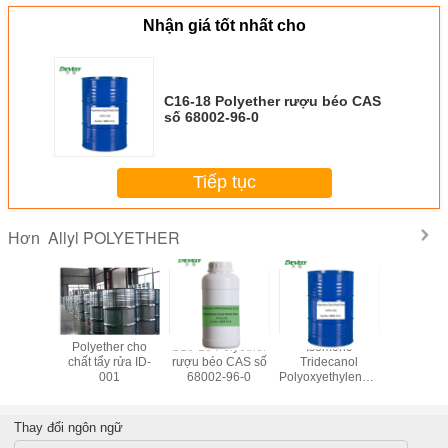
Nhận giá tốt nhất cho
C16-18 Polyether rượu béo CAS
số 68002-96-0
Tiếp tục
Allyl POLYETHER
Hơn
ylyl
Polyether cho
C16-18 Polyether
Isomeric
Metal
en glycol
chất tẩy rửa ID-
rượu béo CAS số
Tridecanol
polyetylen
 7.6EO
001
68002-96-0
PolyoxyethyleneEther
polypro
 31497-
CAS số 9043-30-
glycol 
-3
5
Thay đổi ngôn ngữ