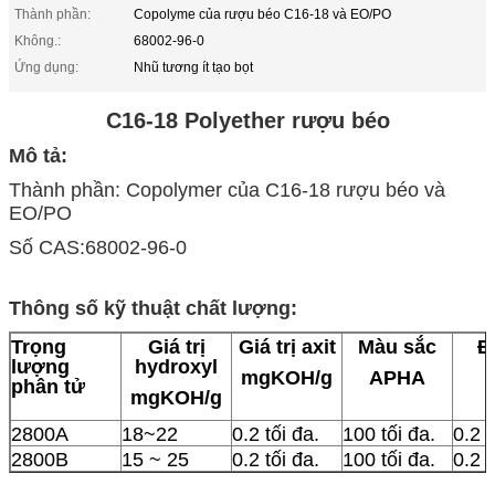
Thành phần:
Copolyme của rượu béo C16-18 và EO/PO
Không.:
68002-96-0
Ứng dụng:
Nhũ tương ít tạo bọt
C16-18 Polyether rượu béo
Mô tả:
Thành phần: Copolymer của C16-18 rượu béo và
EO/PO
Số CAS:68002-96-0
Thông số kỹ thuật chất lượng:
Trọng
Giá trị
Giá trị axit
Màu sắc
Đ
lượng
hydroxyl
mgKOH/g
APHA
phân tử
mgKOH/g
2800A
18~22
0.2 tối đa.
100 tối đa.
0.2 t
2800B
15 ~ 25
0.2 tối đa.
100 tối đa.
0.2 t