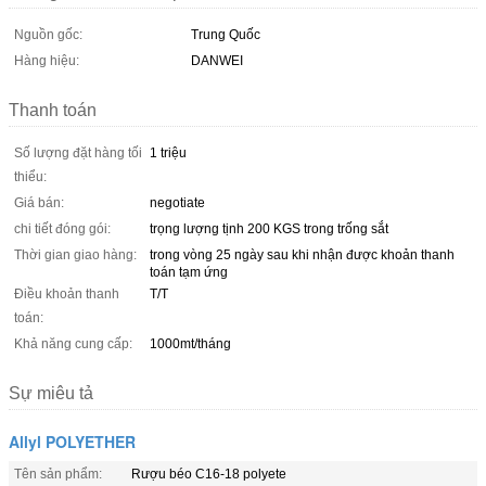
Nguồn gốc:
Trung Quốc
Hàng hiệu:
DANWEI
Thanh toán
Số lượng đặt hàng tối
1 triệu
thiểu:
Giá bán:
negotiate
chi tiết đóng gói:
trọng lượng tịnh 200 KGS trong trống sắt
Thời gian giao hàng:
trong vòng 25 ngày sau khi nhận được khoản thanh
toán tạm ứng
Điều khoản thanh
T/T
toán:
Khả năng cung cấp:
1000mt/tháng
Sự miêu tả
Allyl POLYETHER
Tên sản phẩm:
Rượu béo C16-18 polyete