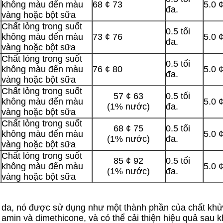
không màu đến màu
68 ¢ 73
5.0 
đa.
vàng hoặc bột sữa
Chất lỏng trong suốt
0.5 tối
không màu đến màu
73 ¢ 76
5.0 
đa.
vàng hoặc bột sữa
Chất lỏng trong suốt
0.5 tối
không màu đến màu
76 ¢ 80
5.0 
đa.
vàng hoặc bột sữa
Chất lỏng trong suốt
57 ¢ 63
0.5 tối
không màu đến màu
5.0 
(1% nước)
đa.
vàng hoặc bột sữa
Chất lỏng trong suốt
68 ¢ 75
0.5 tối
không màu đến màu
5.0 
(1% nước)
đa.
vàng hoặc bột sữa
Chất lỏng trong suốt
85 ¢ 92
0.5 tối
không màu đến màu
5.0 
(1% nước)
đa.
vàng hoặc bột sữa
da, nó được sử dụng như một thành phần của chất khử 
n amin và dimethicone, và có thể cải thiện hiệu quả sau 