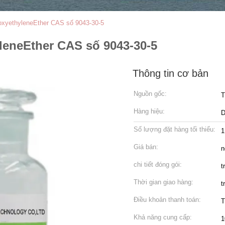
yoxyethyleneEther CAS số 9043-30-5
leneEther CAS số 9043-30-5
Thông tin cơ bản
Nguồn gốc:
T
Hàng hiệu:
Số lượng đặt hàng tối thiểu:
1
Giá bán:
n
chi tiết đóng gói:
t
Thời gian giao hàng:
t
Điều khoản thanh toán:
T
Khả năng cung cấp:
1