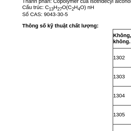
Thành phần: Copolymer của isotridecyl alcoho
Cấu trúc: C
H
O(C
H
O) nH
13
27
2
4
Số CAS: 9043-30-5
Thông số kỹ thuật chất lượng:
Không
không.
1302
1303
1304
1305