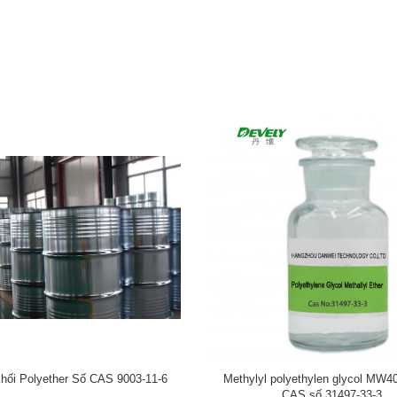
 Tridecanol PolyoxyethyleneEther
C12-14 Polyether rượu béo CAS số
CAS số 9043-30-5
0