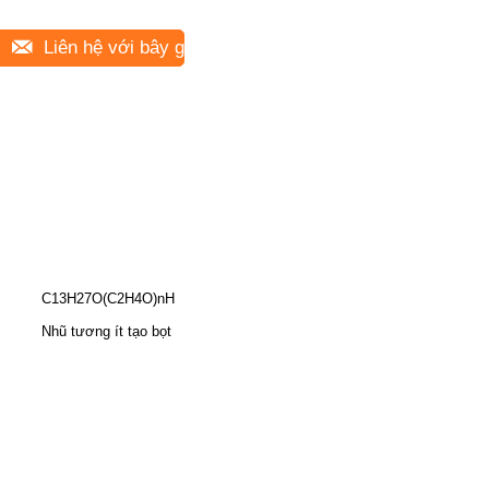
Liên hệ với bây giờ
C13H27O(C2H4O)nH
Nhũ tương ít tạo bọt