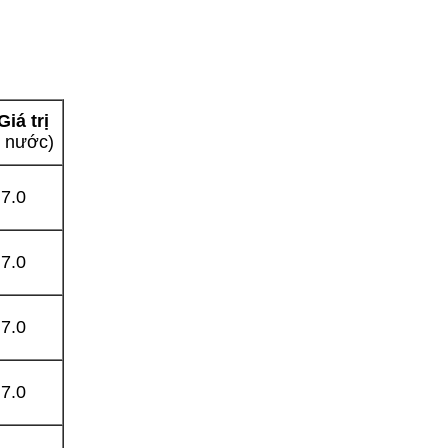
Giá trị
 nước)
¢7.0
¢7.0
¢7.0
¢7.0