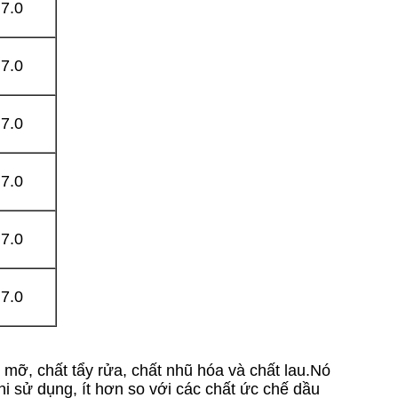
¢7.0
¢7.0
¢7.0
¢7.0
¢7.0
¢7.0
mỡ, chất tẩy rửa, chất nhũ hóa và chất lau.Nó
khi sử dụng, ít hơn so với các chất ức chế dầu