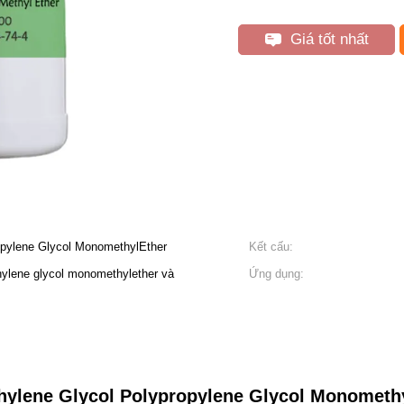
Giá tốt nhất
opylene Glycol MonomethylEther
Kết cấu:
hylene glycol monomethylether và
Ứng dụng:
hylene Glycol Polypropylene Glycol Monometh