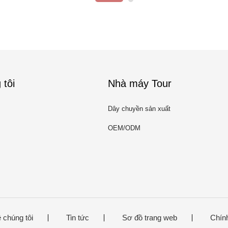
 tôi
Nhà máy Tour
Dây chuyền sản xuất
OEM/ODM
 chúng tôi
Tin tức
Sơ đồ trang web
Chín