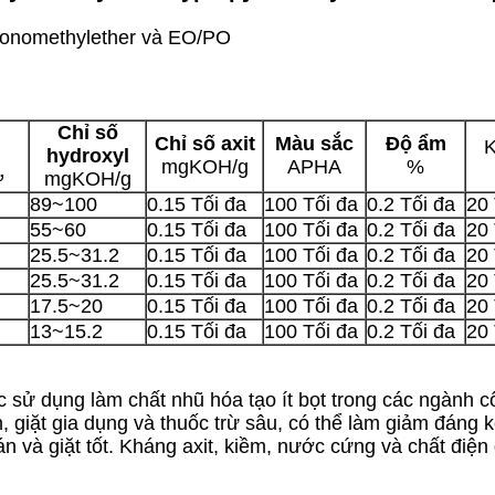
monomethylether và EO/PO
Chỉ số
Chỉ số axit
Màu sắc
Độ ẩm
hydroxyl
mgKOH/g
APHA
%
ử
mgKOH/g
89~100
0.15 Tối đa
100 Tối đa
0.2 Tối đa
20 
55~60
0.15 Tối đa
100 Tối đa
0.2 Tối đa
20 
25.5~31.2
0.15 Tối đa
100 Tối đa
0.2 Tối đa
20 
25.5~31.2
0.15 Tối đa
100 Tối đa
0.2 Tối đa
20 
17.5~20
0.15 Tối đa
100 Tối đa
0.2 Tối đa
20 
13~15.2
0.15 Tối đa
100 Tối đa
0.2 Tối đa
20 
ược sử dụng làm chất nhũ hóa tạo ít bọt trong các ngành
, giặt gia dụng và thuốc trừ sâu, có thể làm giảm đáng
 và giặt tốt. Kháng axit, kiềm, nước cứng và chất điện 