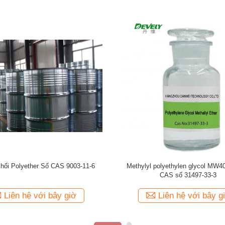
 Tridecanol PolyoxyethyleneEther
C12-14 Polyether rượu béo CAS số
CAS số 9043-30-5
0
Liên hệ với bây giờ
Liên hệ với bây g