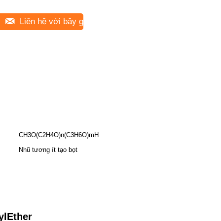
Liên hệ với bây giờ
CH3O(C2H4O)n(C3H6O)mH
Nhũ tương ít tạo bọt
ylEther