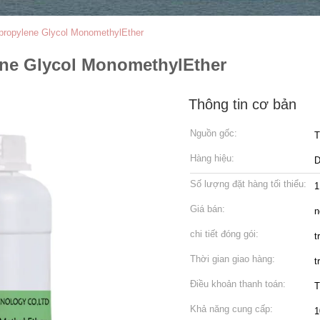
ypropylene Glycol MonomethylEther
ene Glycol MonomethylEther
Thông tin cơ bản
Nguồn gốc:
T
Hàng hiệu:
Số lượng đặt hàng tối thiểu:
1
Giá bán:
n
chi tiết đóng gói:
t
Thời gian giao hàng:
t
Điều khoản thanh toán:
T
Khả năng cung cấp:
1