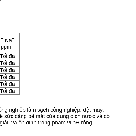
+
+
K
Na
ppm
Tối đa
Tối đa
Tối đa
Tối đa
Tối đa
Tối đa
 công nghiệp làm sạch công nghiệp, dệt may,
 kể sức căng bề mặt của dung dịch nước và có
giải, và ổn định trong phạm vi pH rộng.