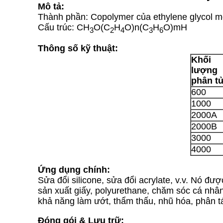
Mô tả:
Thành phần: Copolymer của ethylene glycol 
Cấu trúc: CH
O(C
H
O)n(C
H
O)mH
3
2
4
3
6
Thông số kỹ thuật:
Khối
lượng
phân t
600
1000
2000A
2000B
3000
4000
Ứng dụng chính:
Sửa đổi silicone, sửa đổi acrylate, v.v. Nó đ
sản xuất giấy, polyurethane, chăm sóc cá nhân
khả năng làm ướt, thẩm thấu, nhũ hóa, phân tán
Đóng gói & Lưu trữ: