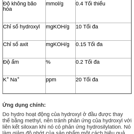
Độ không bão
mmol/g
0.4 Tối thiểu
hòa
Chỉ số hydroxyl
mgKOH/g
10 Tối đa
Chỉ số axit
mgKOH/g
0.15 Tối đa
Độ ẩm
%
0.2 Tối đa
+
+
K
Na
ppm
20 Tối đa
Ứng dụng chính:
Do hydro hoạt động của hydroxyl ở đầu được thay
thế bằng methyl, nên tránh phản ứng của hydroxyl với
liên kết siloxan khi nó có phản ứng hydrosilylation. Nó
làm giảm độ nhớt của sản phẩm một cách hiệu quả