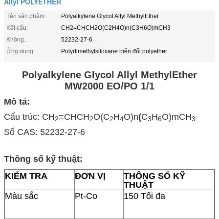
Allyl POLYETHER
Tên sản phẩm:
Polyalkylene Glycol Allyl MethylEther
Kết cấu:
CH2=CHCH2O(C2H4O)n(C3H6O)mCH3
Không.:
52232-27-6
Ứng dụng:
Polydimethylsiloxane biến đổi polyether
Polyalkylene Glycol Allyl MethylEther
MW2000 EO/PO 1/1
Mô tả:
Cấu trúc: CH
=CHCH
O(C
H
O)n
(
C
H
O)mCH
2
2
2
4
3
6
3
Số CAS: 52232-27-6
Thông số kỹ thuật:
KIỂM TRA
ĐƠN VỊ
THÔNG SỐ KỸ
THUẬT
Màu sắc
Pt-Co
150 Tối đa