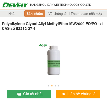
HANGZHOU DANWEI TECHNOLOGY CO.,LTD
Nhà
Sản phẩm
Về chúng tôi
Tham quan nhà máy
>>
Polyalkylene Glycol Allyl MethylEther MW2000 EO/PO 1/1
CAS số 52232-27-6
Giá tốt nhất
Liên hệ chúng tôi