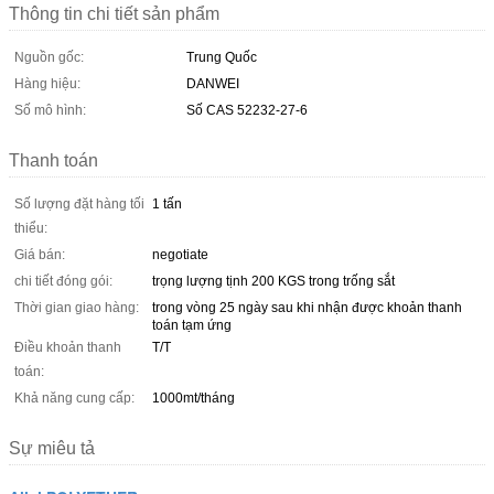
Thông tin chi tiết sản phẩm
Nguồn gốc:
Trung Quốc
Hàng hiệu:
DANWEI
Số mô hình:
Số CAS 52232-27-6
Thanh toán
Số lượng đặt hàng tối
1 tấn
thiểu:
Giá bán:
negotiate
chi tiết đóng gói:
trọng lượng tịnh 200 KGS trong trống sắt
Thời gian giao hàng:
trong vòng 25 ngày sau khi nhận được khoản thanh
toán tạm ứng
Điều khoản thanh
T/T
toán:
Khả năng cung cấp:
1000mt/tháng
Sự miêu tả