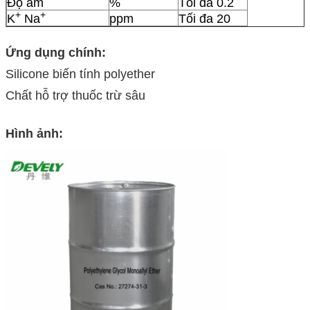
Độ ẩm
%
Tối đa 0.2
+
+
K
Na
ppm
Tối đa 20
Ứng dụng chính:
Silicone biến tính polyether
Chất hỗ trợ thuốc trừ sâu
Hình ảnh: