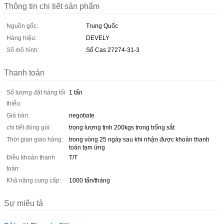
Thông tin chi tiết sản phẩm
Nguồn gốc:
Trung Quốc
Hàng hiệu:
DEVELY
Số mô hình:
Số Cas 27274-31-3
Thanh toán
Số lượng đặt hàng tối
1 tấn
thiểu:
Giá bán:
negotiate
chi tiết đóng gói:
trọng lượng tịnh 200kgs trong trống sắt
Thời gian giao hàng:
trong vòng 25 ngày sau khi nhận được khoản thanh
toán tạm ứng
Điều khoản thanh
T/T
toán:
Khả năng cung cấp:
1000 tấn/tháng
Sự miêu tả