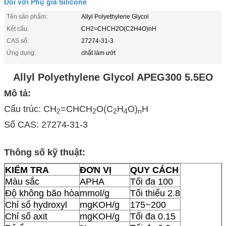
Đối với Phụ gia Silicone
Tên sản phẩm:
Allyl Polyethylene Glycol
Kết cấu:
CH2=CHCH2O(C2H4O)nH
CAS số:
27274-31-3
Ứng dụng:
chất làm ướt
Allyl Polyethylene Glycol APEG3
0
0
5.5
EO
Mô tả:
Cấu trúc: CH
=CHCH
O(C
H
O)
H
2
2
2
4
n
Số CAS: 27274-31-3
Thông số kỹ thuật:
KIỂM TRA
ĐƠN VỊ
QUY CÁCH
Màu sắc
APHA
Tối đa 100
Độ không bão hòa
mmol/g
Tối thiểu 2.8
Chỉ số hydroxyl
mgKOH/g
175~200
Chỉ số axit
mgKOH/g
Tối đa 0.15