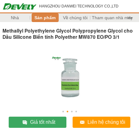
HANGZHOU DANWEI TECHNOLOGY CO.,LTD
Nhà
Sản phẩm
Về chúng tôi
Tham quan nhà máy
>>
Methallyl Polyethylene Glycol Polypropylene Glycol cho
Dầu Silicone Biến tính Polyether MW870 EO/PO 3/1
Giá tốt nhất
Liên hệ chúng tôi