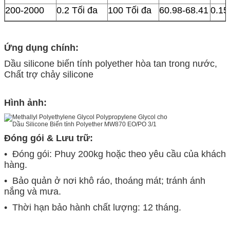
200-2000
0.2 Tối đa
100 Tối đa
60.98-68.41
0.15
Ứng dụng chính:
Dầu silicone biến tính polyether hòa tan trong nước,
Chất trợ chảy silicone
Hình ảnh:
Đóng gói & Lưu trữ:
• Đóng gói: Phuy 200kg hoặc theo yêu cầu của khách
hàng.
• Bảo quản ở nơi khô ráo, thoáng mát; tránh ánh
nắng và mưa.
• Thời hạn bảo hành chất lượng: 12 tháng.