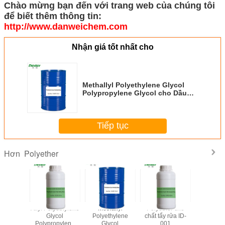
Chào mừng bạn đến với trang web của chúng tôi
để biết thêm thông tin:
http://www.danweichem.com
Nhận giá tốt nhất cho
Methallyl Polyethylene Glycol
Polypropylene Glycol cho Dầu
Silicone Biến tính Polyether
MW870 EO/PO 3/1
Tiếp tục
Polyether
Hơn
yethylene
Allyl Polyethylene
Methallyl
Polyether cho
Polyeth
col
Glycol
Polyethylene
chất tẩy rửa ID-
Glycol Al
opylene
Polypropylene
Glycol
001
Silicone B