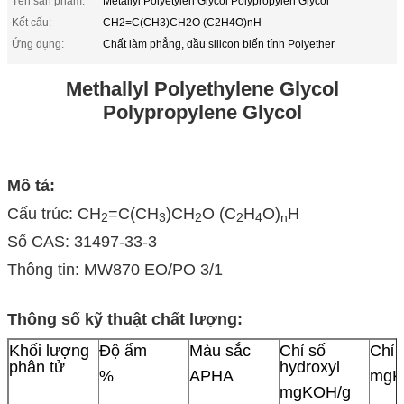
Tên sản phẩm:
Metallyl Polyetylen Glycol Polypropylen Glycol
Kết cấu:
CH2=C(CH3)CH2O (C2H4O)nH
Ứng dụng:
Chất làm phẳng, dầu silicon biến tính Polyether
Methallyl Polyethylene Glycol
Polypropylene Glycol
Mô tả:
Cấu trúc: CH
=C(CH
)CH
O (C
H
O)
H
2
3
2
2
4
n
Số CAS: 31497-33-3
Thông tin: MW870 EO/PO 3/1
Thông số kỹ thuật chất lượng:
Khối lượng
Độ ẩm
Màu sắc
Chỉ số
Chỉ 
phân tử
hydroxyl
%
APHA
mgK
mgKOH/g