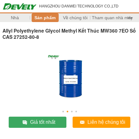
HANGZHOU DANWEI TECHNOLOGY CO.,LTD
Nhà
Sản phẩm
Về chúng tôi
Tham quan nhà máy
>>
Allyl Polyethylene Glycol Methyl Kết Thúc MW360 7EO Số
CAS 27252-80-8
Giá tốt nhất
Liên hệ chúng tôi