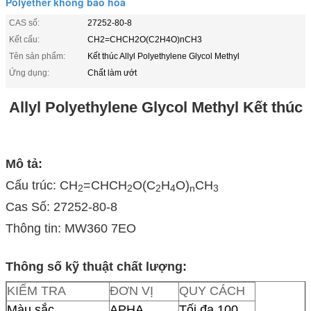
Polyether không bão hòa
CAS số:
27252-80-8
Kết cấu:
CH2=CHCH2O(C2H4O)nCH3
Tên sản phẩm:
Kết thúc Allyl Polyethylene Glycol Methyl
Ứng dụng:
Chất làm ướt
Allyl Polyethylene Glycol Methyl Kết thúc
Mô tả:
Cấu trúc: CH
=CHCH
O(C
H
O)
CH
2
2
2
4
n
3
Cas Số: 27252-80-8
Thông tin: MW360 7EO
Thông số kỹ thuật chất lượng:
KIỂM TRA
ĐƠN VỊ
QUY CÁCH
Màu sắc
APHA
Tối đa 100