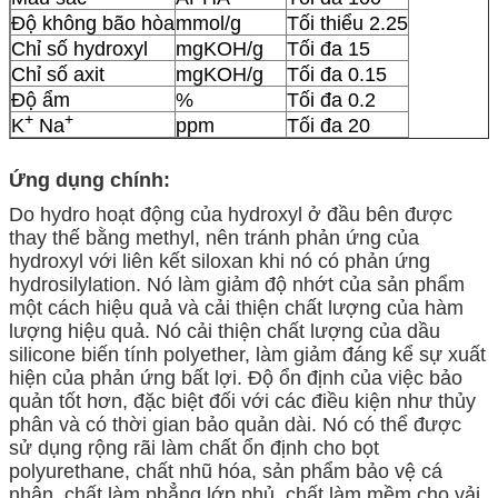
Độ không bão hòa
mmol/g
Tối thiểu 2.25
Chỉ số hydroxyl
mgKOH/g
Tối đa 15
Chỉ số axit
mgKOH/g
Tối đa 0.15
Độ ẩm
%
Tối đa 0.2
+
+
K
Na
ppm
Tối đa 20
Ứng dụng chính:
Do hydro hoạt động của hydroxyl ở đầu bên được
thay thế bằng methyl, nên tránh phản ứng của
hydroxyl với liên kết siloxan khi nó có phản ứng
hydrosilylation. Nó làm giảm độ nhớt của sản phẩm
một cách hiệu quả và cải thiện chất lượng của hàm
lượng hiệu quả. Nó cải thiện chất lượng của dầu
silicone biến tính polyether, làm giảm đáng kể sự xuất
hiện của phản ứng bất lợi. Độ ổn định của việc bảo
quản tốt hơn, đặc biệt đối với các điều kiện như thủy
phân và có thời gian bảo quản dài. Nó có thể được
sử dụng rộng rãi làm chất ổn định cho bọt
polyurethane, chất nhũ hóa, sản phẩm bảo vệ cá
nhân, chất làm phẳng lớp phủ, chất làm mềm cho vải