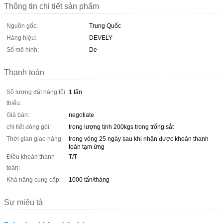
Thông tin chi tiết sản phẩm
Nguồn gốc:
Trung Quốc
Hàng hiệu:
DEVELY
Số mô hình:
De
Thanh toán
Số lượng đặt hàng tối
1 tấn
thiểu:
Giá bán:
negotiate
chi tiết đóng gói:
trọng lượng tịnh 200kgs trong trống sắt
Thời gian giao hàng:
trong vòng 25 ngày sau khi nhận được khoản thanh
toán tạm ứng
Điều khoản thanh
T/T
toán:
Khả năng cung cấp:
1000 tấn/tháng
Sự miêu tả