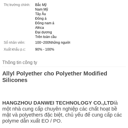
Thị trường chính:
Bắc Mỹ
Nam Mỹ
Tây Âu
Đông á
Đông nam á
Africa
Đại dương
Trên toàn cầu
Số nhân viên:
100~200Những người
Xuất khẩu p.c:
90% - 100%
Thông tin công ty
Allyl Polyether cho Polyether Modified
Silicones
HANGZHOU DANWEI TECHNOLOGY CO.,LTD
là
một nhà cung cấp chuyên nghiệp các chất hoạt bề
mặt và polyethers đặc biệt, chủ yếu để cung cấp các
polyme dẫn xuất EO / PO.