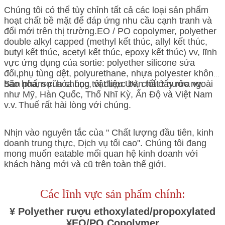
Chúng tôi có thể tùy chỉnh tất cả các loại sản phẩm
hoạt chất bề mặt để đáp ứng nhu cầu cạnh tranh và
đổi mới trên thị trường.EO / PO copolymer, polyether
double alkyl capped (methyl kết thúc, allyl kết thúc,
butyl kết thúc, acetyl kết thúc, epoxy kết thúc) vv, lĩnh
vực ứng dụng của sortie: polyether silicone sửa
đổi,phụ tùng dệt, polyurethane, nhựa polyester không
bão hòa, sợi hóa học, vật liệu UV, chất tẩy rửa vv.
Sản phẩm của chúng tôi được bán tốt ở nước ngoài
như Mỹ, Hàn Quốc, Thổ Nhĩ Kỳ, Ấn Độ và Việt Nam
v.v.
Thuế rất hài lòng với chúng.
Nhịn vào nguyên tắc của " Chất lượng đầu tiên, kinh
doanh trung thực, Dịch vụ tối cao". Chúng tôi đang
mong muốn eatable mối quan hệ kinh doanh với
khách hàng mới và cũ trên toàn thế giới.
Các lĩnh vực sản phẩm chính:
¥ Polyether rượu ethoxylated/propoxylated
¥EO/PO Copolymer